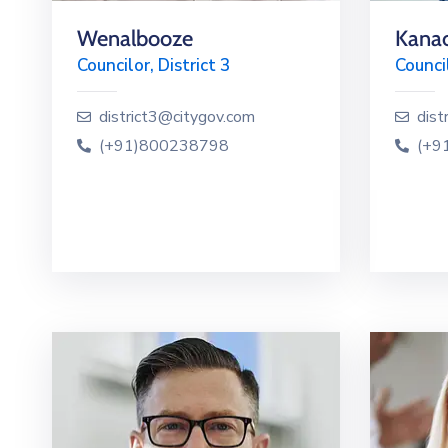
Wenalbooze
Kanao
Councilor, District 3
Council
district3@citygov.com
dist
(+91)800238798
(+9