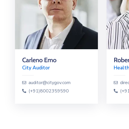
Carleno Emo
Rober
City Auditor
Health
auditor@citygov.com
dire
(+91)8002359590
(+9