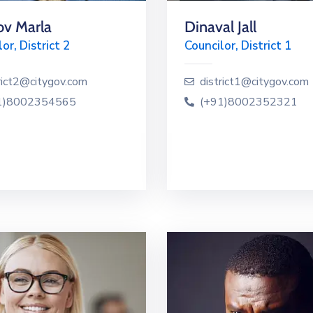
v Marla
Dinaval Jall
or, District 2
Councilor, District 1
rict2@citygov.com
district1@citygov.com
1)8002354565
(+91)8002352321