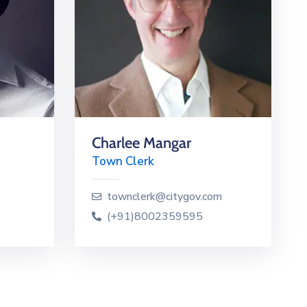
Charlee Mangar
Town Clerk
townclerk@citygov.com
(+91)8002359595