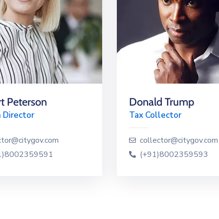
t Peterson
Donald Trump
 Director
Tax Collector
ctor@citygov.com
collector@citygov.com
1)8002359591
(+91)8002359593