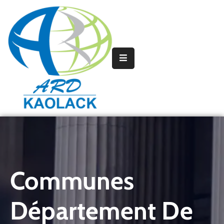
Accueil
La
Région
L’agence
Partenariats
Collectivités
Territoriales
Communes
Projets
–
Département De
Programmes
–