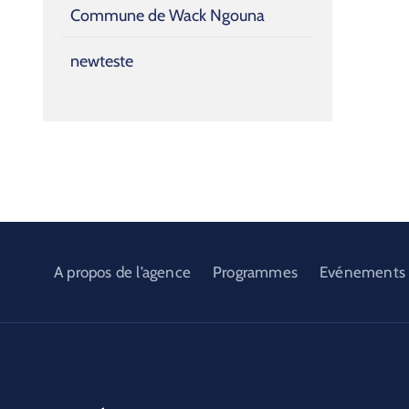
Commune de Wack Ngouna
newteste
A propos de l’agence
Programmes
Evénements