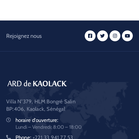
Rejoignez nous
Villa N°379, HLM Bongré Salin
BP:406, Kaolack, Sénégal
horaire d'ouverture:
Lundi – Vendredi: 8:00 – 18:00
Phone:
+221 33 941 77 53