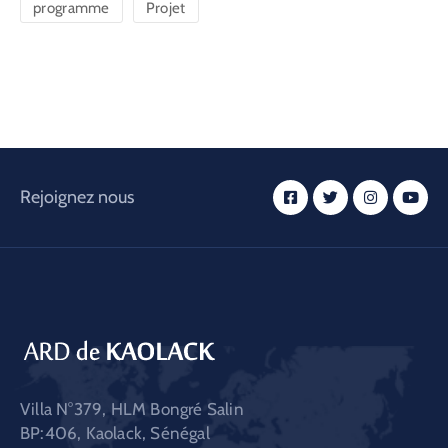
programme
Projet
Rejoignez nous
Villa N°379, HLM Bongré Salin
BP:406, Kaolack, Sénégal