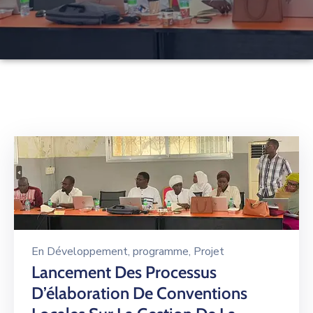
ONG
Actualités
Documents
Utiles
Contact
En
Développement
‚
programme
‚
Projet
Lancement Des Processus
D’élaboration De Conventions